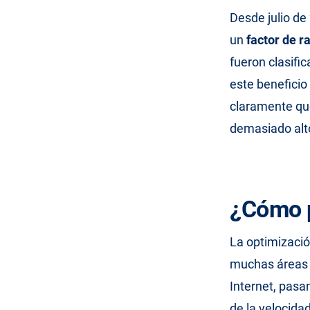
Desde julio de
un
factor de r
fueron clasif
este benefici
claramente que
demasiado alto
¿Cómo p
La optimizació
muchas áreas d
Internet, pasan
de la velocida