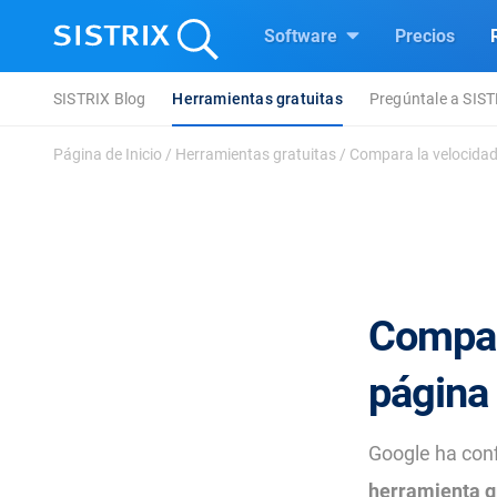
Software
Precios
SISTRIX Blog
Herramientas gratuitas
Pregúntale a SIS
Página de Inicio
/
Herramientas gratuitas
/
Compara la velocidad
Compara
página
Google ha con
herramienta g