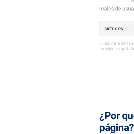
reales de usua
El uso de la herram
también es gratuito
¿Por qu
página?