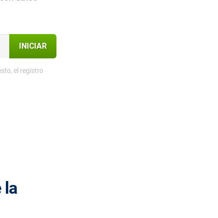
INICIAR
to, el registro
 la