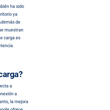
mbién ha sido
itorio ya
. Además de
que muestran
de carga es
etencia.
carga?
ecta a
onexión a
tanto, la mejora
oogle ofrece