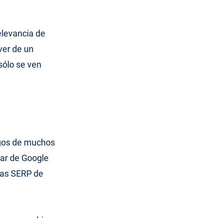
elevancia de
ver de un
sólo se ven
gos de muchos
dar de Google
las SERP de