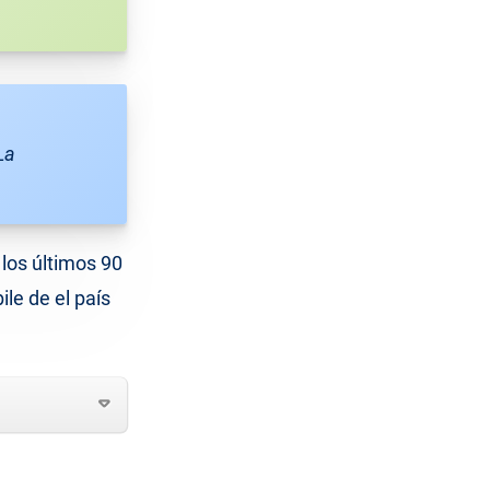
La
 los últimos 90
le de el país
