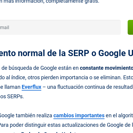
n más información, completamente gratis.
nto normal de la SERP o Google 
s de búsqueda de Google están en
constante movimient
o al índice, otros pierden importancia o se eliminan. Est
se llaman
Everflux
– una fluctuación continua de resultad
los SERPs.
Google también realiza
cambios importantes
en el algori
Para poder distinguir estas actualizaciones de Google de