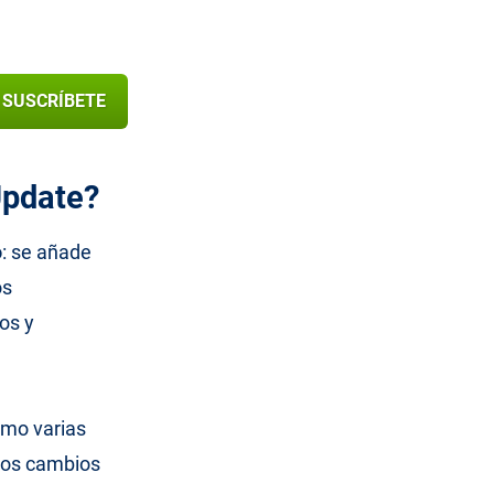
SUSCRÍBETE
Update?
o
: se añade
os
os y
tmo varias
 los cambios