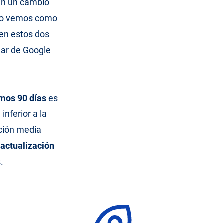
en un cambio
ego vemos como
en estos dos
dar de Google
imos 90 días
es
 inferior a la
ación media
a
actualización
.