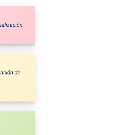
ualización
zación de