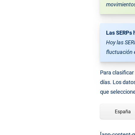
movimientos
Las SERPs 
Hoy las SER
fluctuación 
Para clasificar
días. Los dato
que seleccione
España
[app-content-g