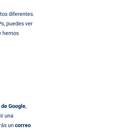
os diferentes.
s, puedes ver
ue hemos
s de Google
,
ir una
irás un
correo